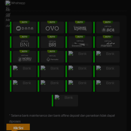
Whatsapp
* Selama bank maintenance dan bank offline deposit dan penarikan tidak dapat
diproses
Klik Sini