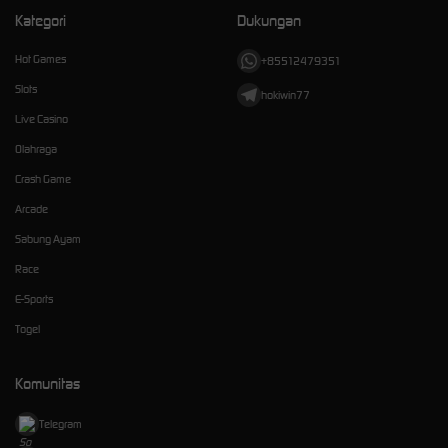
Kategori
Dukungan
Hot Games
+85512479351
Slots
hokiwin77
Live Casino
Olahraga
Crash Game
Arcade
Sabung Ayam
Race
E-Sports
Togel
Komunitas
Telegram