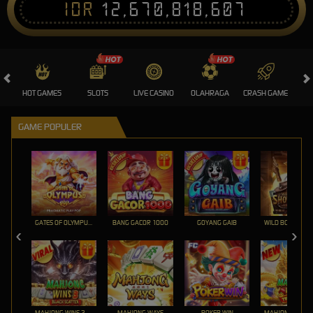
IDR
12,670,799,878
HOT GAMES
SLOTS
LIVE CASINO
OLAHRAGA
CRASH GAME
A
GAME POPULER
GATES OF OLYMPUS POP
BANG GACOR 1000
GOYANG GAIB
MAHJONG WINS 3 – BLACK SCATTER
MAHJONG WAYS
POKER WIN