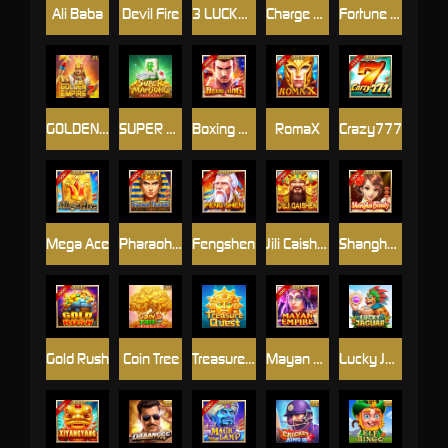
Ali Baba
Devil Fire
3 LUCKY LION
Charge Buffalo
Fortune Gems
GOLDEN EMPIRE 2
SUPER MAHJONG
Boxing King
RomaX
Crazy777
Mega Ace
Pharaoh Treasure
Fengshen
Jili Caishen
Shanghai Beauty
Gold Rush
Coin Tree
Treasure Quest
Mayan Empire
Lucky Jaguar