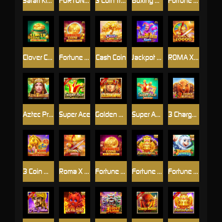
Safari King
FORTUNE GARUDA 500
3 Coin Treasures 2
Boxing King Title Match
Fortune Gems 500
Clover Coins 3x3
Fortune Coins 2
Cash Coin
Jackpot Joker FEVER
ROMA X 10000
Aztec Priestess
Super Ace
Golden Empire
Super Ace Joker
3 Charge Buffalo
3 Coin Wild Horse
Roma X Deluxe
Fortune Coins
Fortune Gems 2
Fortune Monkey