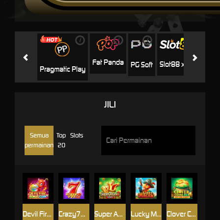
i
i
i
i
i
Facha
Fat Panda
Slot88 x PP
PG Soft
Pragmatic Play
JILI
Semua
Top
Slots
permainan
20
Devil Fire Bonu$ Coin
Crazy777 2
Super Ace 2
Lucky Macaw
Clover Coins 4x4