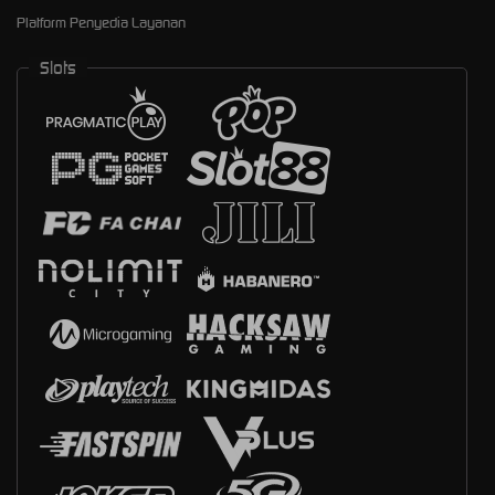
Platform Penyedia Layanan
Slots