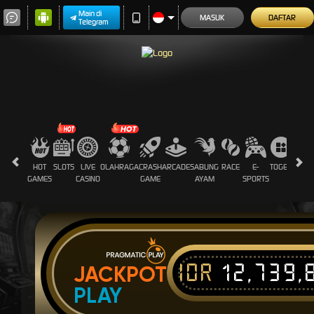
Main di
MASUK
DAFTAR
Telegram
HOT
SLOTS
LIVE
OLAHRAGA
CRASH
ARCADE
SABUNG
RACE
E-
TOGEL
PROM
GAMES
CASINO
GAME
AYAM
SPORTS
IDR
12,739,
JACKPOT
PLAY