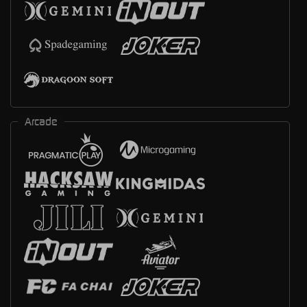
Arcade