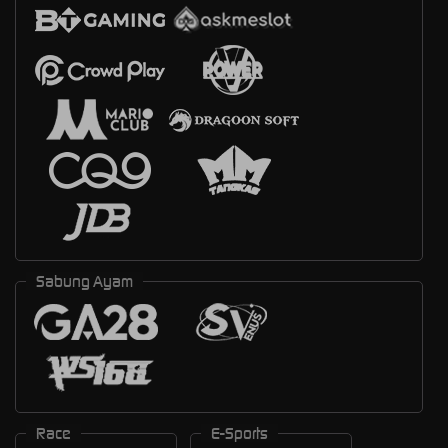
Sabung Ayam
Race
E-Sports