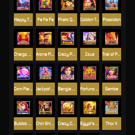
Happy Taxi
Fa Fa Fa
Pirate Queen
Golden Temple
Poseidon
Charge Buffalo Ascent
Arena Fighter
Crazy Pusher
Zeus
Trial of Phoenix
Gem Party
Jackpot Joker
Bangla Beauty
Fortune Tree
Samba
Bubble Beauty
Chin Shi Huang
Crazy Golden Bank
Egypt's Glow
Thor X