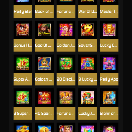
Party Star
Book of Gold
Fortune Gems 3
War Of Dragons
Master Tiger
Bonus Hunter
God Of Martial
Golden Joker
SevenSevenSeven
Lucky Coming
Super Ace Deluxe
Golden Queen
20 Blazing Clover
3 Lucky Baozhu
Party Ape
3 Super Ace
40 Sparkling Crown
Fortune Gems Legend
Lucky Jaguar 500
Storm of Seth 2