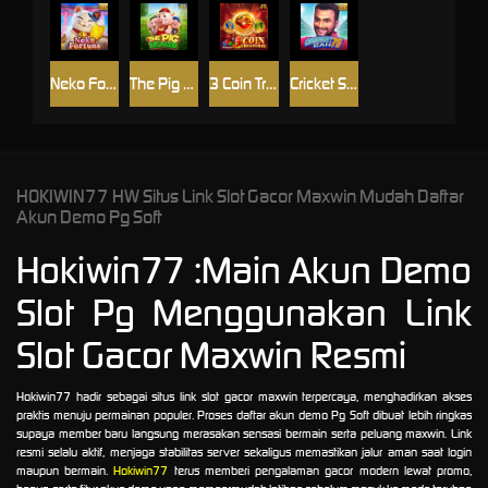
Neko Fortune
The Pig House
3 Coin Treasures
Cricket Sah 75
HOKIWIN77 HW Situs Link Slot Gacor Maxwin Mudah Daftar
Akun Demo Pg Soft
Hokiwin77 :Main Akun Demo
Slot Pg Menggunakan Link
Slot Gacor Maxwin Resmi
Hokiwin77 hadir sebagai situs link slot gacor maxwin terpercaya, menghadirkan akses
praktis menuju permainan populer. Proses daftar akun demo Pg Soft dibuat lebih ringkas
supaya member baru langsung merasakan sensasi bermain serta peluang maxwin. Link
resmi selalu aktif, menjaga stabilitas server sekaligus memastikan jalur aman saat login
maupun bermain.
Hokiwin77
terus memberi pengalaman gacor modern lewat promo,