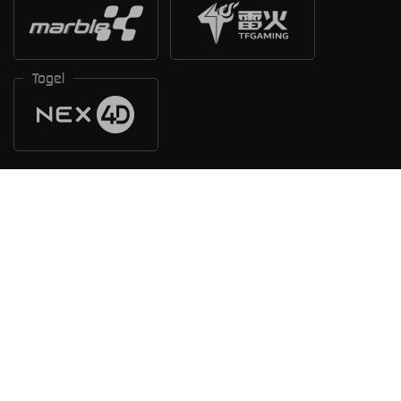
Togel