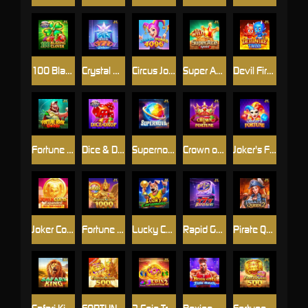
100 Blazing Clover
Crystal 777 DELUXE
Circus Joker 4096
Super Ace SPEED
Devil Fire Twins
Fortune Hook Boom
Dice & Drop
Supernova
Crown of Fortune
Joker's Fortune
Joker Coins Expanded
Fortune Garuda 1000
Lucky Caramelo
Rapid Gems 777
Pirate Queen 2