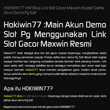
HOKIWIN77 HW Situs Link Slot Gacor Maxwin Mudah Daftar
Akun Demo Pg Soft
Hokiwin77 :Main Akun Demo
Slot Pg Menggunakan Link
Slot Gacor Maxwin Resmi
Hokiwin77 hadir sebagai situs link slot gacor maxwin terpercaya, menghadirkan akses
praktis menuju permainan populer. Proses daftar akun demo Pg Soft dibuat lebih ringkas
supaya member baru langsung merasakan sensasi bermain serta peluang maxwin. Link
resmi selalu aktif, menjaga stabilitas server sekaligus memastikan jalur aman saat login
maupun bermain.
Hokiwin77
terus memberi pengalaman gacor modern lewat promo,
bonus, serta fitur akun demo yang mempermudah latihan sebelum masuk ke mode taruhan
sesungguhnya.
Apa itu HOKIWIN77?
Hokiwin77 situs
link slot gacor maxwin
terpercaya dengan akses stabil, server cepat, serta
pilihan akun demo Pg Soft.
Bagaimana cara menemukan link slot gacor resmi HOKIWIN77?