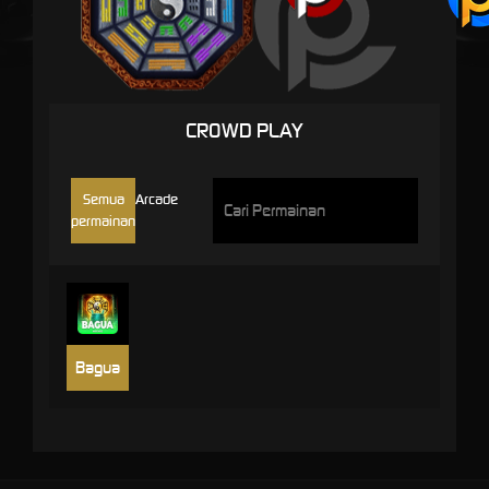
CROWD PLAY
Semua
Arcade
permainan
Bagua