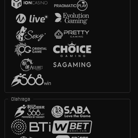
Olahraga