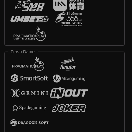
Crash Game