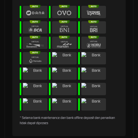
* Selama bank maintenance dan bank offline deposit dan penarikan
tidak dapat diproses