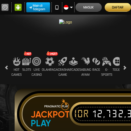
Main di
MASUK
DAFTAR
Telegram
HOT
SLOTS
LIVE
OLAHRAGA
CRASH
ARCADE
SABUNG
RACE
E-
TOGEL
PROM
GAMES
CASINO
GAME
AYAM
SPORTS
IDR
12,732,
JACKPOT
PLAY