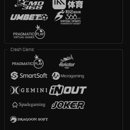
Crash Game