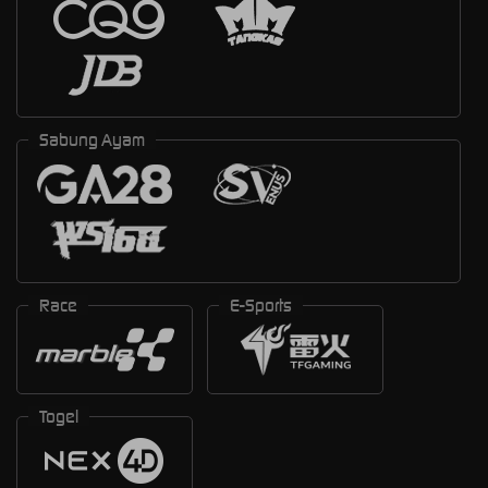
Sabung Ayam
Race
E-Sports
Togel