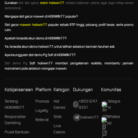
Gunakan
link slot gacor
resmi hokiwin77
melalui halaman utama agar login tetap aman
serta lancar.
Mengapa slot gacor maxwin di HOKIWIN77 populer?
Slot gacor
maxwin hokiwin77
populer sebab RTP tinggi, peluang profit besar, serta promo
rutin.
Apakah tersedia akun demo di HOKIWIN77?
Ya, tersedia akun demo hokiwin77 untuk latihan sebelum bermain taruhan asli.
Apa keunggulan slot demo Pg Soft di HOKIWIN77?
Slot demo Pg
Soft hokiwin77 memberi pengalaman realistis, membantu pemain
memahami pola sebelum mengejar maxwin.
Kebijaksanaan
Platform
Kategori
Dukungan
Komunitas
Tentang
Promosi
Hot
+8551247
Telegra
HOKIWIN77
Games
9351
m
Loyalty
Responsible
Slots
Whatsa
hokiwin77
Referral
Gambling
pp
Live
Pusat Bantuan
Casino