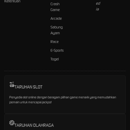
Ketentuan
Crash
Game
Arcade
Sabung
Ayam
Race
E-Sports
Togel
TARUHAN SLOT
Penyedia slot online dengan beragam pilihan game menarik yang memudahkan
pemain untuk mencapai jackpot
TARUHAN OLAHRAGA