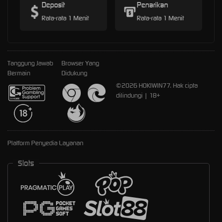
Deposit
Penarikan
Rata-rata 1 Menit
Rata-rata 1 Menit
Tanggung Jawab
Browser Yang
Bermain
Didukung
©2026 HOKIWIN77. Hak cipta
dilindungi | 18+
Platform Penyedia Layanan
Slots