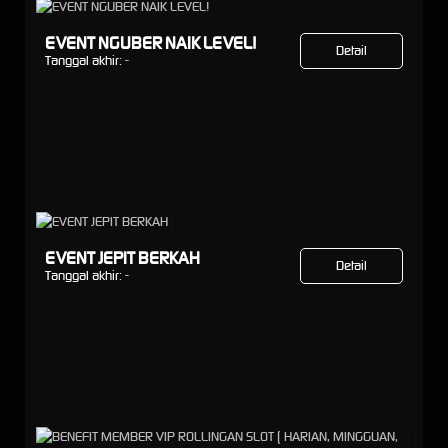
EVENT NGUBER NAIK LEVEL!
Detail
Tanggal akhir:
-
EVENT JEPIT BERKAH
Detail
Tanggal akhir:
-