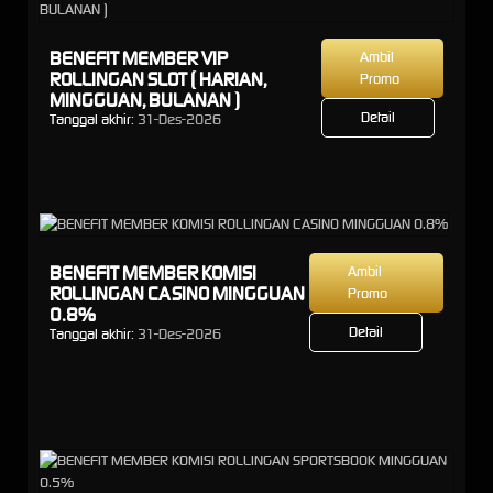
BENEFIT MEMBER VIP
Ambil
ROLLINGAN SLOT ( HARIAN,
Promo
MINGGUAN, BULANAN )
Detail
Tanggal akhir:
31-Des-2026
BENEFIT MEMBER KOMISI
Ambil
ROLLINGAN CASINO MINGGUAN
Promo
0.8%
Detail
Tanggal akhir:
31-Des-2026