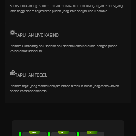
Sportsbook Gaming Platform Terbaik menawarkan lebih banyak game, odds yang
lebih tinggi, dan menyediakan pilihan yang lebih banyak untuk pemain.
TARUHAN LIVE KASINO
Platform Pilihan bagi perusahaan-perusahaan terbaik di dunia, dengan pilihan
variasi game terbanyak
TARUHAN TOGEL
Platform togel yang menarik dari perusahan terbaik di dunia yang menawarkan
hadiah kemenangan besar