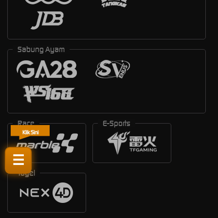
Sabung Ayam
Race
E-Sports
Klik Sini
☰
Togel