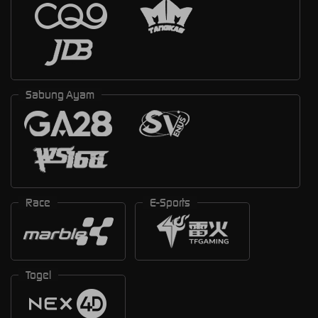
Sabung Ayam
Race
E-Sports
Togel