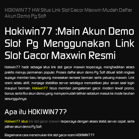
HOKIWIN77 HW Situs Link Slot Gacor Maxwin Mudah Daftar
Akun Demo Pg Soft
Hokiwin77 :Main Akun Demo
Slot Pg Menggunakan Link
Slot Gacor Maxwin Resmi
Hokiwin77 hadir sebagai situs link slot gacor maxwin terpercaya, menghadirkan akses
praktis menuju permainan populer. Proses daftar akun demo Pg Soft dibuat lebih ringkas
supaya member baru langsung merasakan sensasi bermain serta peluang maxwin. Link
resmi selalu aktif, menjaga stabilitas server sekaligus memastikan jalur aman saat login
maupun bermain.
Hokiwin77
terus memberi pengalaman gacor modern lewat promo,
bonus, serta fitur akun demo yang mempermudah latihan sebelum masuk ke mode taruhan
sesungguhnya.
Apa itu HOKIWIN77?
Hokiwin77 situs
link slot gacor maxwin
terpercaya dengan akses stabil, server cepat, serta
pilihan akun demo Pg Soft.
Bagaimana cara menemukan link slot gacor resmi HOKIWIN77?