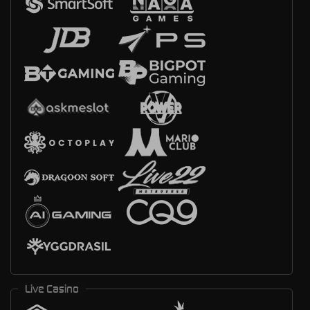
Live Casino