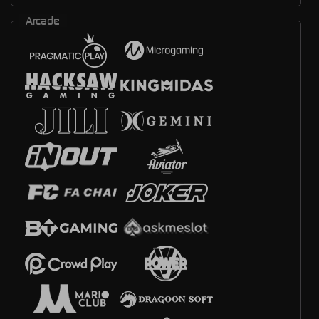
Arcade